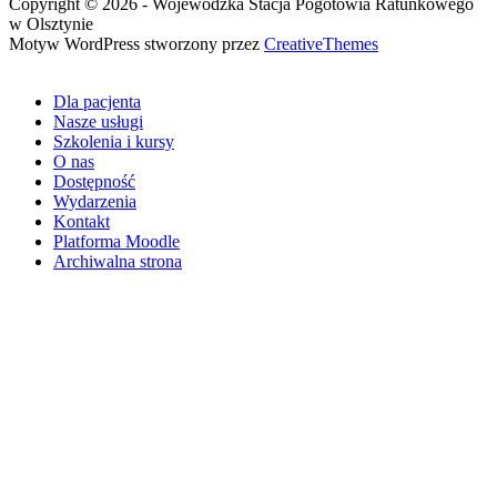
Copyright © 2026 - Wojewódzka Stacja Pogotowia Ratunkowego
w Olsztynie
Motyw WordPress stworzony przez
CreativeThemes
Dla pacjenta
Nasze usługi
Szkolenia i kursy
O nas
Dostępność
Wydarzenia
Kontakt
Platforma Moodle
Archiwalna strona