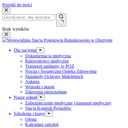
Przejdź do treści
Brak wyników
Dla pacjenta
Dokumentacja medyczna
Ratownictwo medyczne
Transport sanitarny w POZ
Nocna i Świąteczna Opieka Zdrowotna
Standardy Ochrony Małoletnich
Ankieta
Wnioski i skargi
Zdarzenia niepożądane
Nasze usługi
Zabezpieczenie medyczne i transport medyczny
Stacja Kontroli Pojazdów
Szkolenia i kursy
Oferta
Kalendarz szkoleń