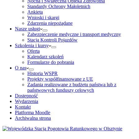
Nocna i Świąteczna Opieka Zdrowotna
Standardy Ochrony Małoletnich
Ankieta
Wnioski i skargi
Zdarzenia niepożądane
Nasze usługi
Zabezpieczenie medyczne i transport medyczny
Stacja Kontroli Pojazdów
Szkolenia i kursy
Oferta
Kalendarz szkoleń
Formularze do pobrania
O nas
Historia WSPR
Projekty współfinansowane z UE
Zadania realizowane z budżetu państwa lub z
państwowych funduszy celowych
Dostępność
Wydarzenia
Kontakt
Platforma Moodle
Archiwalna strona