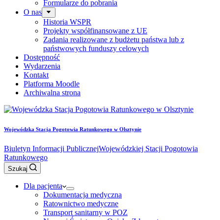
Formularze do pobrania
O nas
Historia WSPR
Projekty współfinansowane z UE
Zadania realizowane z budżetu państwa lub z
państwowych funduszy celowych
Dostępność
Wydarzenia
Kontakt
Platforma Moodle
Archiwalna strona
Wojewódzka Stacja Pogotowia Ratunkowego w Olsztynie
Biuletyn Informacji Publicznej
Wojewódzkiej Stacji Pogotowia
Ratunkowego
Szukaj
Dla pacjenta
Dokumentacja medyczna
Ratownictwo medyczne
Transport sanitarny w POZ