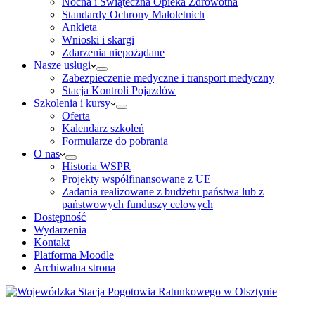
Nocna i Świąteczna Opieka Zdrowotna
Standardy Ochrony Małoletnich
Ankieta
Wnioski i skargi
Zdarzenia niepożądane
Nasze usługi
Zabezpieczenie medyczne i transport medyczny
Stacja Kontroli Pojazdów
Szkolenia i kursy
Oferta
Kalendarz szkoleń
Formularze do pobrania
O nas
Historia WSPR
Projekty współfinansowane z UE
Zadania realizowane z budżetu państwa lub z
państwowych funduszy celowych
Dostępność
Wydarzenia
Kontakt
Platforma Moodle
Archiwalna strona