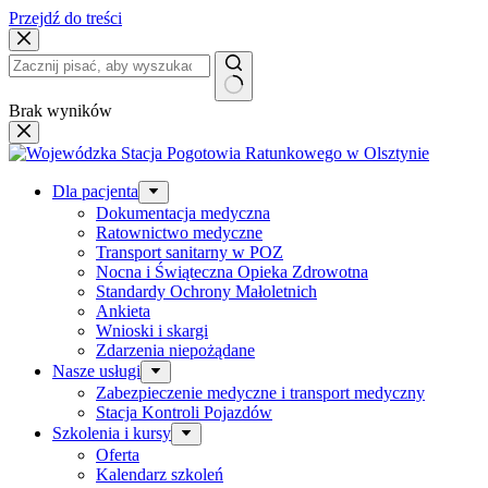
Przejdź do treści
Brak wyników
Dla pacjenta
Dokumentacja medyczna
Ratownictwo medyczne
Transport sanitarny w POZ
Nocna i Świąteczna Opieka Zdrowotna
Standardy Ochrony Małoletnich
Ankieta
Wnioski i skargi
Zdarzenia niepożądane
Nasze usługi
Zabezpieczenie medyczne i transport medyczny
Stacja Kontroli Pojazdów
Szkolenia i kursy
Oferta
Kalendarz szkoleń