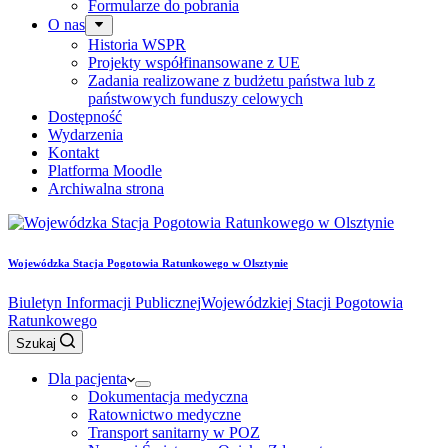
Formularze do pobrania
O nas
Historia WSPR
Projekty współfinansowane z UE
Zadania realizowane z budżetu państwa lub z
państwowych funduszy celowych
Dostępność
Wydarzenia
Kontakt
Platforma Moodle
Archiwalna strona
Wojewódzka Stacja Pogotowia Ratunkowego w Olsztynie
Biuletyn Informacji Publicznej
Wojewódzkiej Stacji Pogotowia
Ratunkowego
Szukaj
Dla pacjenta
Dokumentacja medyczna
Ratownictwo medyczne
Transport sanitarny w POZ