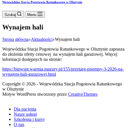
Wojewódzka Stacja Pogotowia Ratunkowego w Olsztynie
Szukaj
Menu
Wynajem hali
Strona główna
Aktualności
Wynajem hali
Wojewódzka Stacja Pogotowia Ratunkowego w Olsztynie zaprasza
do złożenia oferty cenowej na wynajem hali garażowej. Więcej
informacji dostępnych na stronie:
https://bipwspr.warmia.mazury.pl/155/przetarg-pisemny-3-2026-na-
wynajem-hali-garazowej.html
Copyright © 2026 - Wojewódzka Stacja Pogotowia Ratunkowego
w Olsztynie
Motyw WordPress stworzony przez
CreativeThemes
Dla pacjenta
Nasze usługi
Szkolenia i kursy
O nas