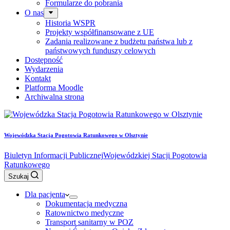
Formularze do pobrania
O nas
Historia WSPR
Projekty współfinansowane z UE
Zadania realizowane z budżetu państwa lub z
państwowych funduszy celowych
Dostępność
Wydarzenia
Kontakt
Platforma Moodle
Archiwalna strona
Wojewódzka Stacja Pogotowia Ratunkowego w Olsztynie
Biuletyn Informacji Publicznej
Wojewódzkiej Stacji Pogotowia
Ratunkowego
Szukaj
Dla pacjenta
Dokumentacja medyczna
Ratownictwo medyczne
Transport sanitarny w POZ