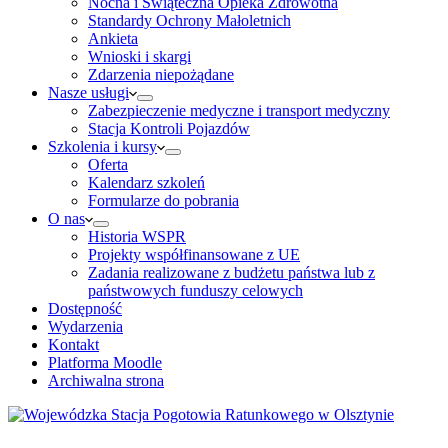
Nocna i Świąteczna Opieka Zdrowotna
Standardy Ochrony Małoletnich
Ankieta
Wnioski i skargi
Zdarzenia niepożądane
Nasze usługi
Zabezpieczenie medyczne i transport medyczny
Stacja Kontroli Pojazdów
Szkolenia i kursy
Oferta
Kalendarz szkoleń
Formularze do pobrania
O nas
Historia WSPR
Projekty współfinansowane z UE
Zadania realizowane z budżetu państwa lub z
państwowych funduszy celowych
Dostępność
Wydarzenia
Kontakt
Platforma Moodle
Archiwalna strona