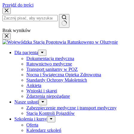
Przejdź do treści
Brak wyników
Dla pacjenta
Dokumentacja medyczna
Ratownictwo medyczne
Transport sanitarny w POZ
Nocna i Świąteczna Opieka Zdrowotna
Standardy Ochrony Małoletnich
Ankieta
Wnioski i skargi
Zdarzenia niepożądane
Nasze usługi
Zabezpieczenie medyczne i transport medyczny
Stacja Kontroli Pojazdów
Szkolenia i kursy
Oferta
Kalendarz szkoleń