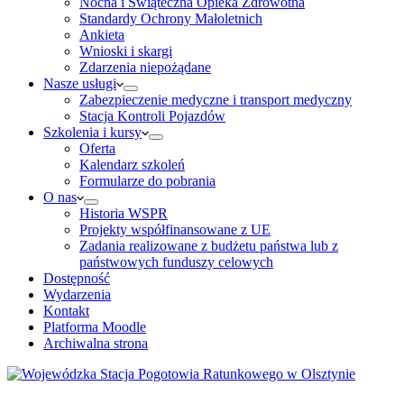
Nocna i Świąteczna Opieka Zdrowotna
Standardy Ochrony Małoletnich
Ankieta
Wnioski i skargi
Zdarzenia niepożądane
Nasze usługi
Zabezpieczenie medyczne i transport medyczny
Stacja Kontroli Pojazdów
Szkolenia i kursy
Oferta
Kalendarz szkoleń
Formularze do pobrania
O nas
Historia WSPR
Projekty współfinansowane z UE
Zadania realizowane z budżetu państwa lub z
państwowych funduszy celowych
Dostępność
Wydarzenia
Kontakt
Platforma Moodle
Archiwalna strona