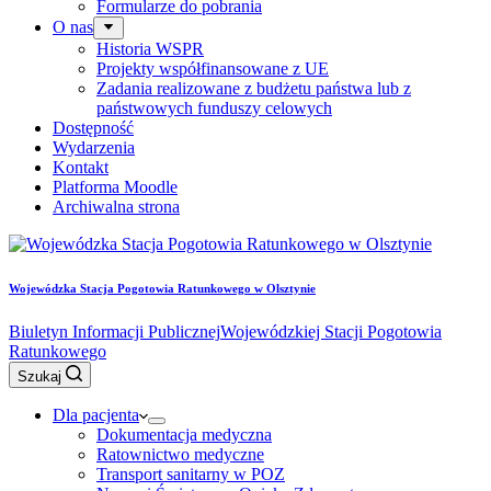
Formularze do pobrania
O nas
Historia WSPR
Projekty współfinansowane z UE
Zadania realizowane z budżetu państwa lub z
państwowych funduszy celowych
Dostępność
Wydarzenia
Kontakt
Platforma Moodle
Archiwalna strona
Wojewódzka Stacja Pogotowia Ratunkowego w Olsztynie
Biuletyn Informacji Publicznej
Wojewódzkiej Stacji Pogotowia
Ratunkowego
Szukaj
Dla pacjenta
Dokumentacja medyczna
Ratownictwo medyczne
Transport sanitarny w POZ