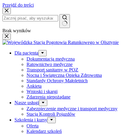
Przejdź do treści
Brak wyników
Dla pacjenta
Dokumentacja medyczna
Ratownictwo medyczne
Transport sanitarny w POZ
Nocna i Świąteczna Opieka Zdrowotna
Standardy Ochrony Małoletnich
Ankieta
Wnioski i skargi
Zdarzenia niepożądane
Nasze usługi
Zabezpieczenie medyczne i transport medyczny
Stacja Kontroli Pojazdów
Szkolenia i kursy
Oferta
Kalendarz szkoleń